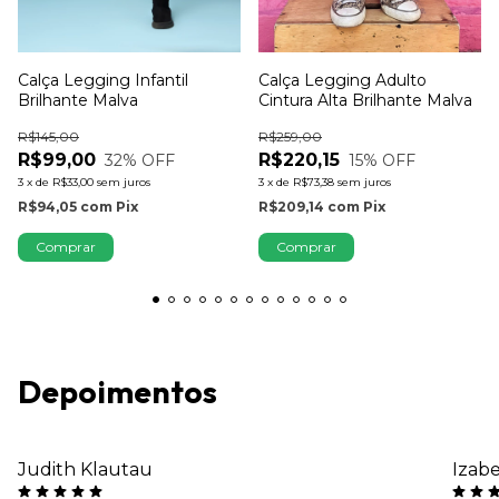
Calça Legging Infantil
Calça Legging Adulto
Brilhante Malva
Cintura Alta Brilhante Malva
R$145,00
R$259,00
R$99,00
R$220,15
32
% OFF
15
% OFF
3
x
de
R$33,00
sem juros
3
x
de
R$73,38
sem juros
R$94,05
com
Pix
R$209,14
com
Pix
Comprar
Comprar
Depoimentos
Judith Klautau
Izabe