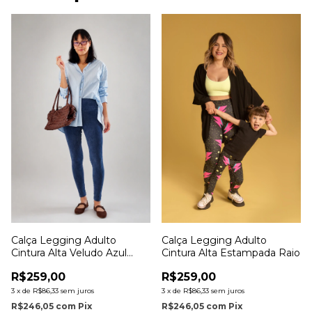
Calça Legging Adulto
Calça Legging Adulto
Cintura Alta Veludo Azul
Cintura Alta Estampada Raio
Jeans
R$259,00
R$259,00
3
x
de
R$86,33
sem juros
3
x
de
R$86,33
sem juros
R$246,05
com
Pix
R$246,05
com
Pix