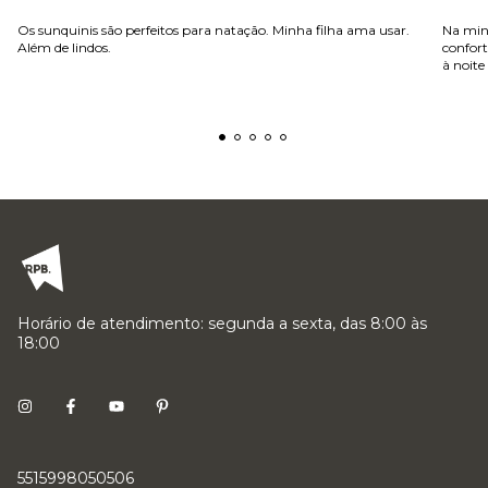
Os sunquinis são perfeitos para natação. Minha filha ama usar.
Na minh
Além de lindos.
confort
à noite
Horário de atendimento: segunda a sexta, das 8:00 às
18:00
5515998050506