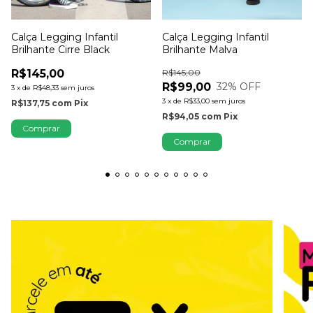
Calça Legging Infantil
Calça Legging Infantil
Brilhante Malva
Brilhante Cirre Black
R$145,00
R$145,00
R$99,00
32
% OFF
3
x
de
R$48,33
sem juros
3
x
de
R$33,00
sem juros
R$137,75
com
Pix
R$94,05
com
Pix
Comprar
Comprar